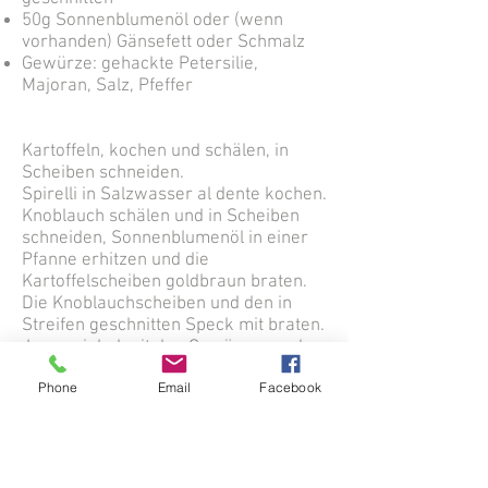
50g Sonnenblumenöl oder (wenn
vorhanden) Gänsefett oder Schmalz
Gewürze: gehackte Petersilie,
Majoran, Salz, Pfeffer
Kartoffeln, kochen und schälen, in
Scheiben schneiden.
Spirelli in Salzwasser al dente kochen.
Knoblauch schälen und in Scheiben
schneiden, Sonnenblumenöl in einer
Pfanne erhitzen und die
Kartoffelscheiben goldbraun braten.
Die Knoblauchscheiben und den in
Streifen geschnitten Speck mit braten.
Jungzwiebel mit den Gewürzen und
den gekochten Spirelli
Phone
Email
Facebook
zusammenmischen. Dazu passt am
besten Kraut oder Kopfsalat.
Eierreich Tipp
Damit die Kartoffelscheiben