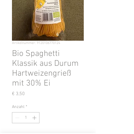
Artikelnummer: 9120106770124
Bio Spaghetti
Klassik aus Durum
Hartweizengrieß
mit 30% Ei
Preis
€ 3,50
Anzahl
*