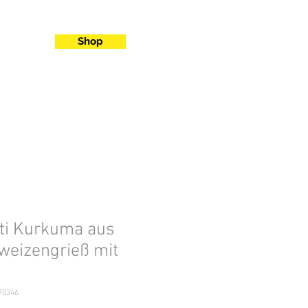
Shop
ti Kurkuma aus
weizengrieß mit
70346